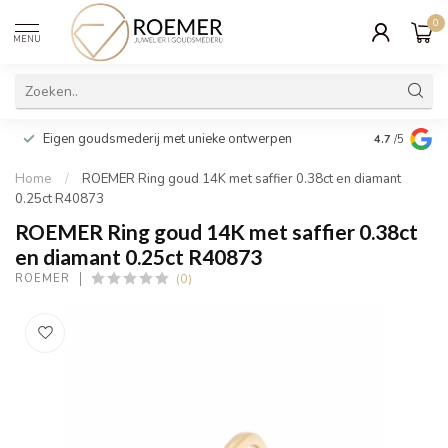
0
MENU
Wij verpakk
Eigen goudsmederij met unieke ontwerpen
4.7
/5
cadeau
Home
/
ROEMER Ring goud 14K met saffier 0.38ct en diamant
0.25ct R40873
ROEMER Ring goud 14K met saffier 0.38ct
en diamant 0.25ct R40873
(0)
ROEMER