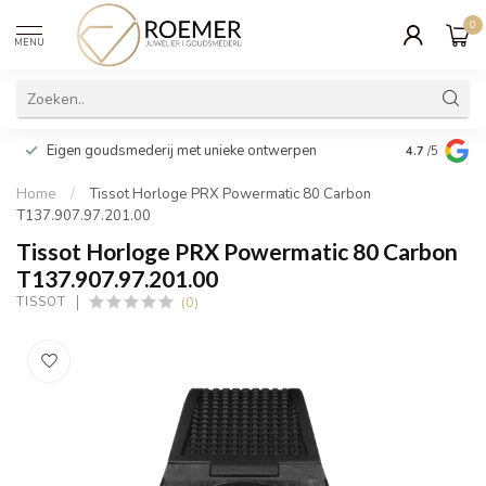
0
MENU
Wij verpakk
Eigen goudsmederij met unieke ontwerpen
4.7
/5
cadeau
Home
/
Tissot Horloge PRX Powermatic 80 Carbon
T137.907.97.201.00
Tissot Horloge PRX Powermatic 80 Carbon
T137.907.97.201.00
(0)
TISSOT