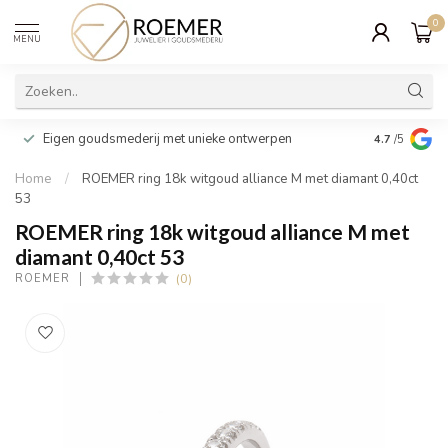
0
MENU
Wij verpakk
Eigen goudsmederij met unieke ontwerpen
4.7
/5
cadeau
Home
/
ROEMER ring 18k witgoud alliance M met diamant 0,40ct
53
ROEMER ring 18k witgoud alliance M met
diamant 0,40ct 53
(0)
ROEMER