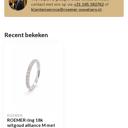
contact met ons op via
+31 165 382762
of
klantenservice@roemer-juweliers.nl
.
Recent bekeken
ROEMER
ROEMER ring 18k
witgoud alliance M met