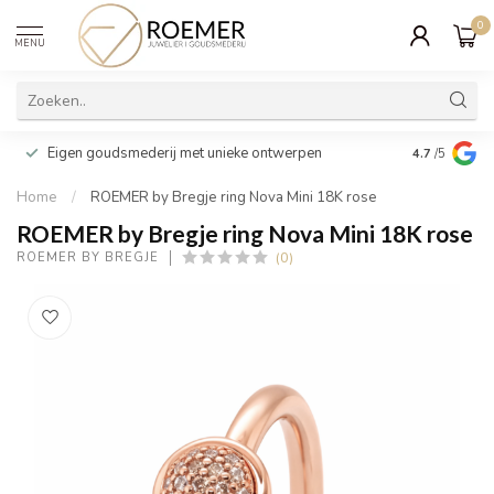
0
MENU
Wij verpakk
Eigen goudsmederij met unieke ontwerpen
4.7
/5
cadeau
Home
/
ROEMER by Bregje ring Nova Mini 18K rose
ROEMER by Bregje ring Nova Mini 18K rose
(0)
ROEMER BY BREGJE