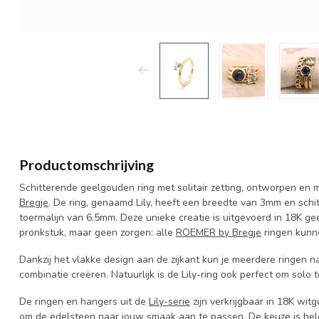
Productomschrijving
Schitterende geelgouden ring met solitair zetting, ontworpen en
Bregje
. De ring, genaamd Lily, heeft een breedte van 3mm en schi
toermalijn van 6.5mm. Deze unieke creatie is uitgevoerd in 18K ge
pronkstuk, maar geen zorgen: alle
ROEMER by Bregje
ringen kunn
Dankzij het vlakke design aan de zijkant kun je meerdere ringen n
combinatie creëren. Natuurlijk is de Lily-ring ook perfect om solo
De ringen en hangers uit de
Lily-serie
zijn verkrijgbaar in 18K wi
om de edelsteen naar jouw smaak aan te passen. De keuze is hel