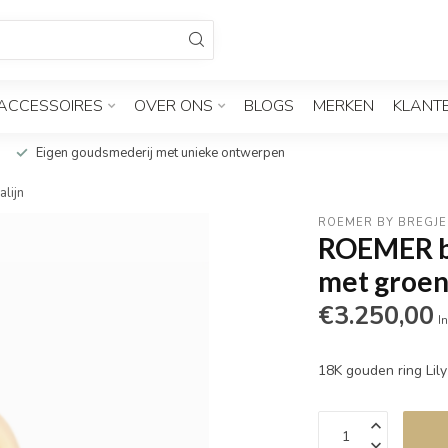
ACCESSOIRES
OVER ONS
BLOGS
MERKEN
KLANT
Eigen goudsmederij met unieke ontwerpen
lijn
ROEMER BY BREGJE
ROEMER by
met groen
€3.250,00
In
18K gouden ring Lily