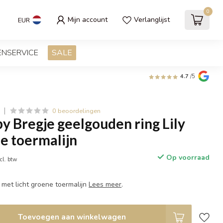
0
Mijn account
Verlanglijst
EUR
ENSERVICE
SALE
4.7
/5
0 beoordelingen
 Bregje geelgouden ring Lily
e toermalijn
Op voorraad
cl. btw
 met licht groene toermalijn
Lees meer
.
Toevoegen aan winkelwagen