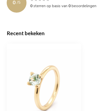
0
/
5
0
sterren op basis van
0
beoordelingen
Recent bekeken