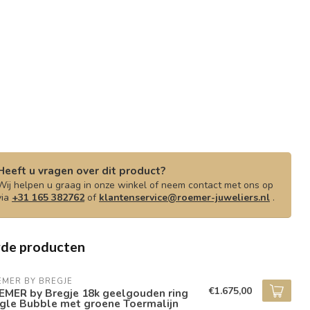
Heeft u vragen over dit product?
Wij helpen u graag in onze winkel of neem contact met ons op
via
+31 165 382762
of
klantenservice@roemer-juweliers.nl
.
rde producten
EMER BY BREGJE
€1.675,00
EMER by Bregje 18k geelgouden ring
ngle Bubble met groene Toermalijn