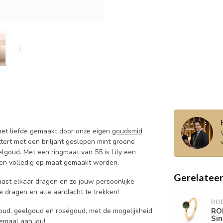
 met liefde gemaakt door onze eigen
goudsmid
ttert met een briljant geslepen mint groene
elgoud. Met een ringmaat van 55 is Lily een
en volledig op maat gemaakt worden.
Gerelatee
aast elkaar dragen en zo jouw persoonlijke
 te dragen en alle aandacht te trekken!
RO
RO
tgoud, geelgoud en roségoud, met de mogelijkheid
Si
emaal aan jou!