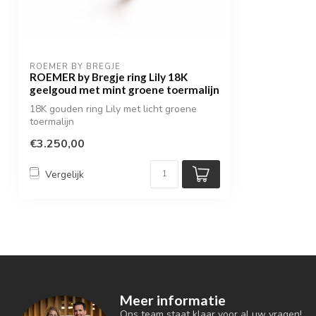
ROEMER BY BREGJE
ROEMER by Bregje ring Lily 18K
geelgoud met mint groene toermalijn
18K gouden ring Lily met licht groene
toermalijn
€3.250,00
Vergelijk
Meer informatie
Ons team staat klaar voor al uw vragen!