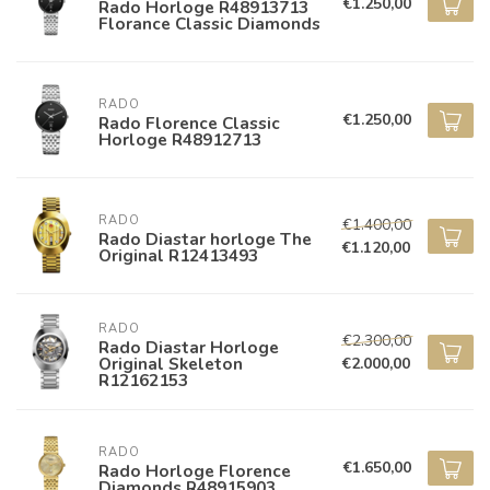
€1.250,00
Rado Horloge R48913713
Florance Classic Diamonds
RADO
€1.250,00
Rado Florence Classic
Horloge R48912713
RADO
€1.400,00
Rado Diastar horloge The
€1.120,00
Original R12413493
RADO
€2.300,00
Rado Diastar Horloge
Original Skeleton
€2.000,00
R12162153
RADO
€1.650,00
Rado Horloge Florence
Diamonds R48915903