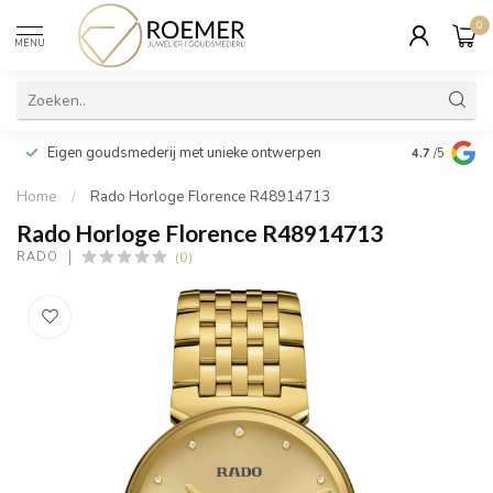
0
MENU
Wij verpakk
Eigen goudsmederij met unieke ontwerpen
4.7
/5
cadeau
Home
/
Rado Horloge Florence R48914713
Rado Horloge Florence R48914713
(0)
RADO