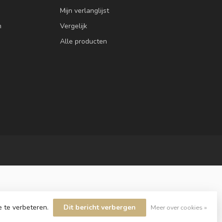
Mijn verlanglijst
n
Vergelijk
Alle producten
e te verbeteren.
Dit bericht verbergen
Meer over cookies »
velopment