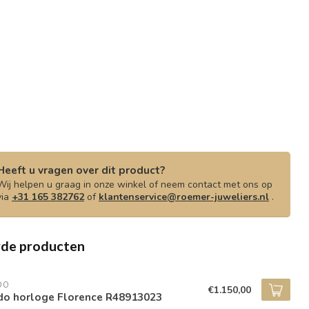
Heeft u vragen over dit product?
Wij helpen u graag in onze winkel of neem contact met ons op
via
+31 165 382762
of
klantenservice@roemer-juweliers.nl
.
rde producten
DO
€1.150,00
do horloge Florence R48913023