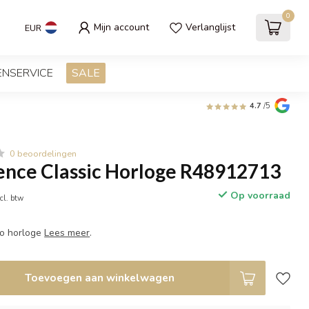
0
Mijn account
Verlanglijst
EUR
ENSERVICE
SALE
4.7
/5
0 beoordelingen
ence Classic Horloge R48912713
Op voorraad
cl. btw
do horloge
Lees meer
.
Toevoegen aan winkelwagen