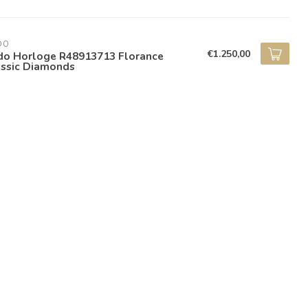
DO
€1.250,00
do Horloge R48913713 Florance
assic Diamonds