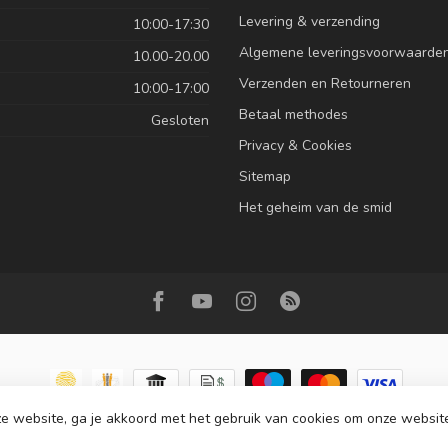
Levering & verzending
10:00-17:30
Algemene leveringsvoorwaarde
10.00-20.00
Verzenden en Retourneren
10:00-17:00
Betaal methodes
Gesloten
Privacy & Cookies
Sitemap
Het geheim van de smid
e website, ga je akkoord met het gebruik van cookies om onze websit
ht 2026 Roemer juwelier
- Powered by
Lightspeed
-
Lightspeed design
by
Dy