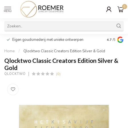
0
MENU
Wij verpakk
Eigen goudsmederij met unieke ontwerpen
4.7
/5
cadeau
Home
/
Qlocktwo Classic Creators Edition Silver & Gold
Qlocktwo Classic Creators Edition Silver &
Gold
(0)
QLOCKTWO