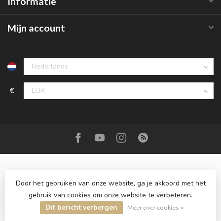
Informatie
Mijn account
€
Door het gebruiken van onze website, ga je akkoord met het
gebruik van cookies om onze website te verbeteren.
© Copyright 2026 Roemer juwelier
- Powered by
Lightspeed
-
Lightspeed design
by
Dyvelopment
Dit bericht verbergen
Meer over cookies »