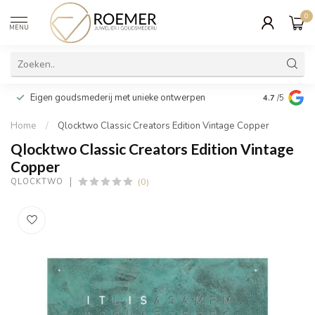
0
MENU
Wij verpakk
Eigen goudsmederij met unieke ontwerpen
4.7
/5
cadeau
Home
/
Qlocktwo Classic Creators Edition Vintage Copper
Qlocktwo Classic Creators Edition Vintage
Copper
(0)
QLOCKTWO