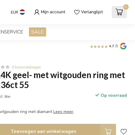
0
Mijn account
Verlanglijst
EUR
ENSERVICE
SALE
4.7
/5
0 beoordelingen
14K geel- met witgouden ring met
,36ct 55
Op voorraad
cl. btw
witgouden ring met diamant
Lees meer
.
Toevoegen aan winkelwagen