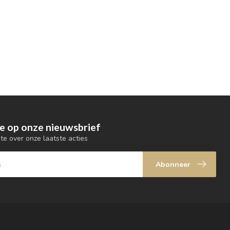
e op onze nieuwsbrief
gte over onze laatste acties
Abonneer