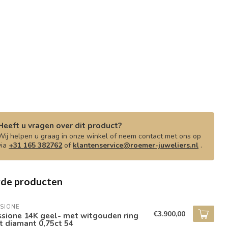
Heeft u vragen over dit product?
Wij helpen u graag in onze winkel of neem contact met ons op
via
+31 165 382762
of
klantenservice@roemer-juweliers.nl
.
rde producten
SIONE
€3.900,00
sione 14K geel- met witgouden ring
 diamant 0,75ct 54