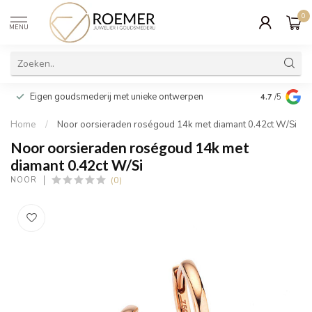
0
MENU
Wij verpakk
Eigen goudsmederij met unieke ontwerpen
4.7
/5
cadeau
Home
/
Noor oorsieraden roségoud 14k met diamant 0.42ct W/Si
Noor oorsieraden roségoud 14k met
diamant 0.42ct W/Si
(0)
NOOR