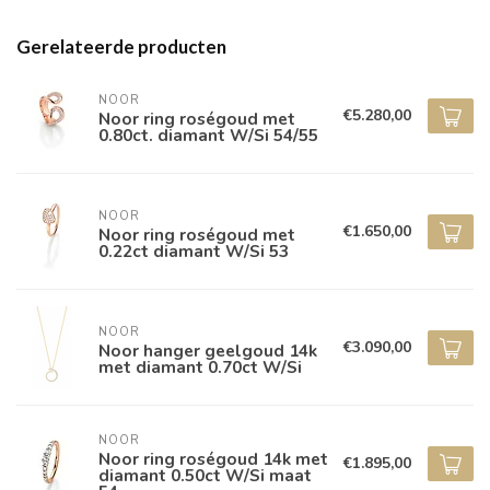
Gerelateerde producten
NOOR
€5.280,00
Noor ring roségoud met
0.80ct. diamant W/Si 54/55
NOOR
€1.650,00
Noor ring roségoud met
0.22ct diamant W/Si 53
NOOR
€3.090,00
Noor hanger geelgoud 14k
met diamant 0.70ct W/Si
NOOR
Noor ring roségoud 14k met
€1.895,00
diamant 0.50ct W/Si maat