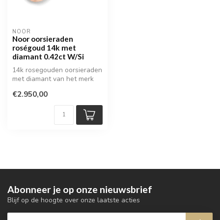
NOOR
Noor oorsieraden
roségoud 14k met
diamant 0.42ct W/Si
14k rosegouden oorsieraden
met diamant van het merk
Noor
€2.950,00
Abonneer je op onze nieuwsbrief
Blijf op de hoogte over onze laatste acties