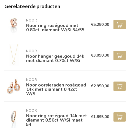
Gerelateerde producten
NOOR
€5.280,00
Noor ring roségoud met
0.80ct. diamant W/Si 54/55
NOOR
€3.090,00
Noor hanger geelgoud 14k
met diamant 0.70ct W/Si
NOOR
Noor oorsieraden roségoud
€2.950,00
14k met diamant 0.42ct
W/Si
NOOR
Noor ring roségoud 14k met
€1.895,00
diamant 0.50ct W/Si maat
54