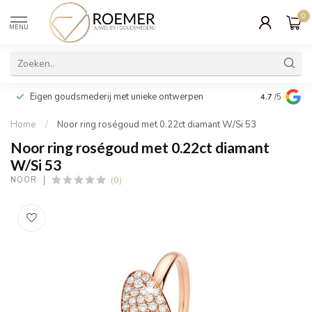
0
MENU
Wij verpakk
Eigen goudsmederij met unieke ontwerpen
4.7
/5
cadeau
Home
/
Noor ring roségoud met 0.22ct diamant W/Si 53
Noor ring roségoud met 0.22ct diamant
W/Si 53
(0)
NOOR