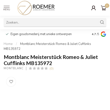
0
MENU
Wij verpakk
Eigen goudsmederij met unieke ontwerpen
4.7
/5
cadeau
Home
/
Montblanc Meisterstück Romeo & Juliet Cufflinks
MB135972
Montblanc Meisterstück Romeo & Juliet
Cufflinks MB135972
(0)
MONTBLANC