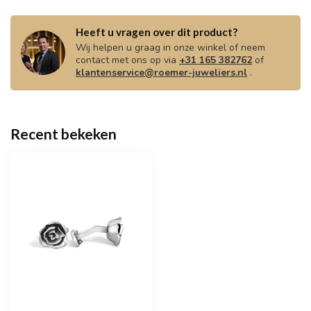
Heeft u vragen over dit product?
Wij helpen u graag in onze winkel of neem
contact met ons op via
+31 165 382762
of
klantenservice@roemer-juweliers.nl
.
Recent bekeken