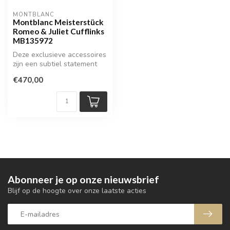
MONTBLANC
Montblanc Meisterstück
Romeo & Juliet Cufflinks
MB135972
Deze exclusieve accessoires
zijn een subtiel statement
voor de moderne
€470,00
gentleman...
Abonneer je op onze nieuwsbrief
Blijf op de hoogte over onze laatste acties