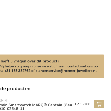
Heeft u vragen over dit product?
Wij helpen u graag in onze winkel of neem contact met ons op
via
+31 165 382762
of
klantenservice@roemer-juweliers.nl
.
rde producten
RMIN
€2.350,00
rmin Smartwatch MARQ® Captain (Gen
 010-02648-11