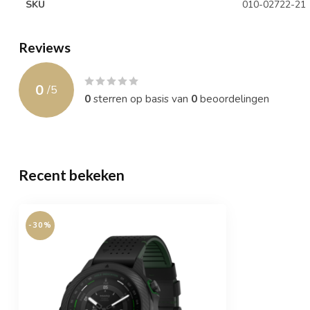
SKU
010-02722-21
Reviews
0
/
5
0
sterren op basis van
0
beoordelingen
Recent bekeken
-30%