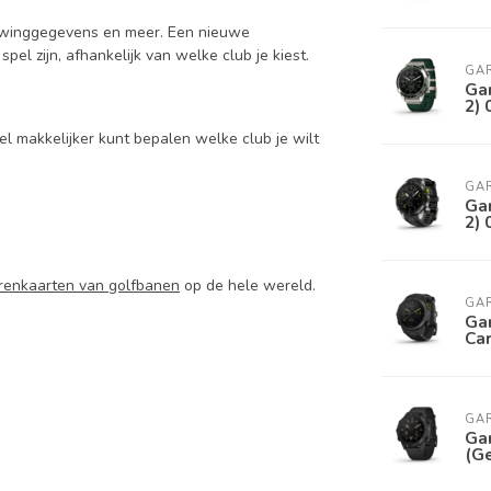
 swinggegevens en meer. Een nieuwe
pel zijn, afhankelijk van welke club je kiest.
GA
Ga
2)
el makkelijker kunt bepalen welke club je wilt
GA
Ga
2)
renkaarten van golfbanen
op de hele wereld.
GA
Ga
Car
GA
Ga
(Ge