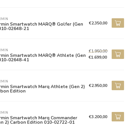
RMIN
€2.350,00
rmin Smartwatch MARQ® Golfer (Gen
 010-02648-21
RMIN
€1.950,00
rmin Smartwatch MARQ® Athlete (Gen
€1.699,00
 010-02648-41
RMIN
€2.950,00
rmin Smartwatch Marq Athlete (Gen 2)
bon Edition
RMIN
€3.200,00
rmin Smartwatch Marq Commander
n 2) Carbon Edition 010-02722-01