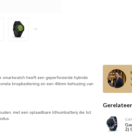
ne smartwatch heeft een geperforeerde hybride
ionele knopbediening en een 46mm-behuizing van
Gerelatee
 houden, met een oplaadbare lithiumbatterij die tot
odus.
GA
Ga
2)