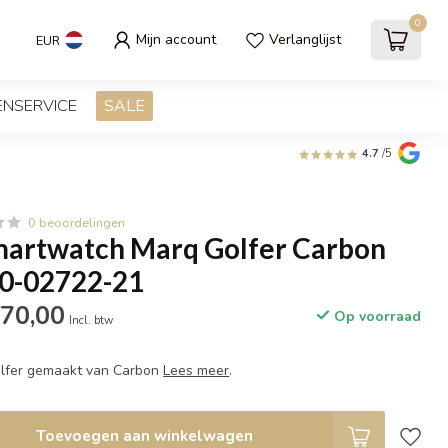
0
Mijn account
Verlanglijst
EUR
ENSERVICE
SALE
4.7
/5
0 beoordelingen
artwatch Marq Golfer Carbon
10-02722-21
170,00
Op voorraad
Incl. btw
lfer gemaakt van Carbon
Lees meer
.
Toevoegen aan winkelwagen