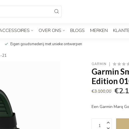
ACCESSOIRES
OVER ONS
BLOGS
MERKEN
KLANT
Eigen goudsmederij met unieke ontwerpen
2-21
GARMIN
Garmin Sm
Edition 0
€2.
€3.100,00
Een Garmin Marq Go