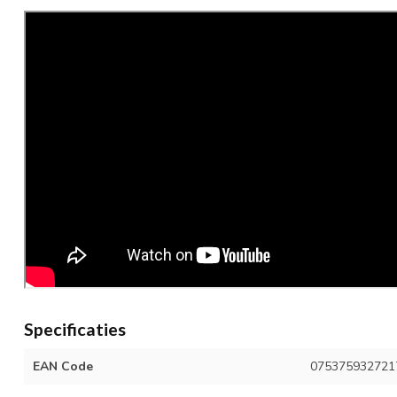
Specificaties
EAN Code
075375932721