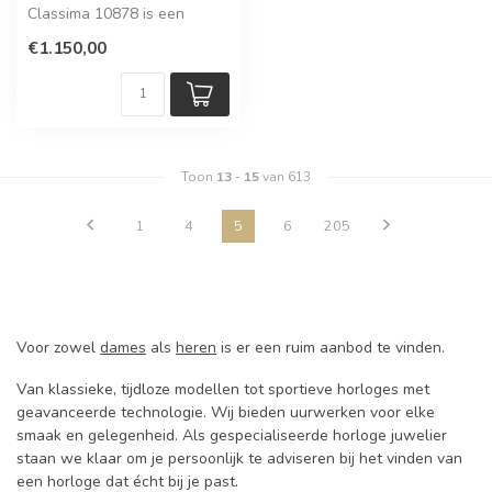
Classima 10878 is een
stijlvol herenhorloge met
€1.150,00
een tijdloos ...
Toon
13
-
15
van 613
1
4
5
6
205
Voor zowel
dames
als
heren
is er een ruim aanbod te vinden.
Van klassieke, tijdloze modellen tot sportieve horloges met
geavanceerde technologie. Wij bieden uurwerken voor elke
smaak en gelegenheid. Als gespecialiseerde horloge juwelier
staan we klaar om je persoonlijk te adviseren bij het vinden van
een horloge dat écht bij je past.