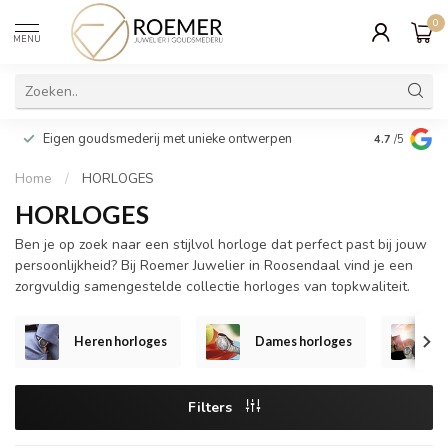
0
MENU
Wij verpakk
Eigen goudsmederij met unieke ontwerpen
4.7
/5
cadeau
Home
/
HORLOGES
HORLOGES
Ben je op zoek naar een stijlvol horloge dat perfect past bij jouw
persoonlijkheid? Bij Roemer Juwelier in Roosendaal vind je een
zorgvuldig samengestelde collectie horloges van topkwaliteit.
Heren horloges
Dames horloges
S
Filters