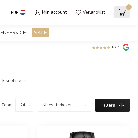
0
Mijn account
Verlanglijst
EUR
ENSERVICE
SALE
4.7
/5
jk snel meer.
Toon:
Filters