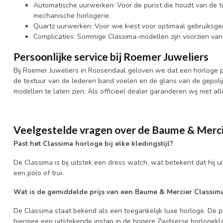
Automatische uurwerken: Voor de purist die houdt van de 
mechanische horlogerie.
Quartz uurwerken: Voor wie kiest voor optimaal gebruiksge
Complicaties: Sommige Classima-modellen zijn voorzien van 
Persoonlijke service bij Roemer Juweliers
Bij Roemer Juweliers in Roosendaal geloven we dat een horloge pa
de textuur van de lederen band voelen en de glans van de gepolij
modellen te laten zien. Als officieel dealer garanderen wij niet 
Veelgestelde vragen over de Baume & Merci
Past het Classima horloge bij elke kledingstijl?
De Classima is bij uitstek een dress watch, wat betekent dat hij ui
een polo of trui.
Wat is de gemiddelde prijs van een Baume & Mercier Classim
De Classima staat bekend als een toegankelijk luxe horloge. De pr
hiermee een uitstekende instap in de hogere Zwitserse horlogekl