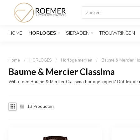
HOME
HORLOGES
SIERADEN
TROUWRINGEN
Home
/
HORLOGES
/
Horloge merken
/
Baume & Mercier Ho
Baume & Mercier Classima
Wilt u een Baume & Mercier Classima horloge kopen? Ontdek de ul
13
Producten