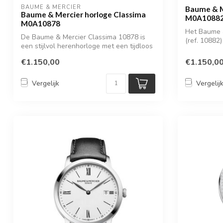
BAUME & MERCIER
Baume & M
Baume & Mercier horloge Classima
M0A1088
M0A10878
Het Baume 
De Baume & Mercier Classima 10878 is
(ref. 10882
een stijlvol herenhorloge met een tijdloos
he...
...
€1.150,00
€1.150,0
Vergelijk
Vergelij