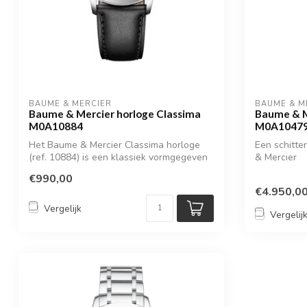
BAUME & MERCIER
BAUME & M
Baume & Mercier horloge Classima
Baume & M
M0A10884
M0A1047
Het Baume & Mercier Classima horloge
Een schitt
(ref. 10884) is een klassiek vormgegeven
& Mercier
he...
€990,00
€4.950,0
Vergelijk
Vergelij