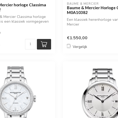
BAUME & MERCIER
ercier horloge Classima
Baume & Mercier Horloge 
2
M0A10382
& Mercier Classima horloge
Een klassiek herenhorloge v
) is een klassiek vormgegeven
Mercier
0
€1.550,00
k
Vergelijk