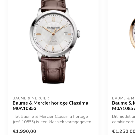
BAUME & MERCIER
BAUME & M
Baume & Mercier horloge Classima
Baume & M
M0A10853
M0A1085
Het Baume & Mercier Classima horloge
Dit model ui
(ref. 10853) is een klassiek vormgegeven
combineert 
he...
een...
€1.990,00
€1.250,0