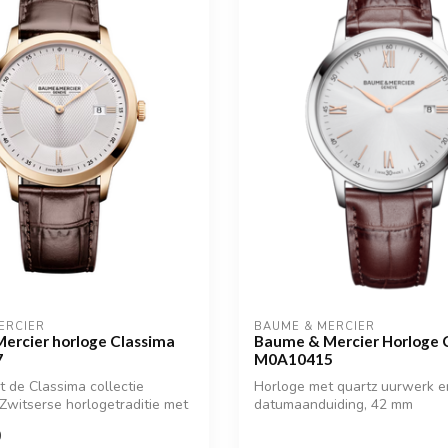
ERCIER
BAUME & MERCIER
ercier horloge Classima
Baume & Mercier Horloge 
7
M0A10415
t de Classima collectie
Horloge met quartz uurwerk e
Zwitserse horlogetraditie met
datumaanduiding, 42 mm
0