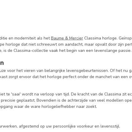
ditie en moderniteit als het
Baume & Mercier
Classima horloge. Geïnspi
type horloge dat niet schreeuwt om aandacht, maar opvalt door zijn per
, is de Classima-collectie vaak het begin van een levenslange passie.
en
ze voor het vieren van belangrijke levensgebeurtenissen. Of het nu g
ast zorgt ervoor dat het horloge perfect onder de manchet van een ov
niet te 'saai' wordt na verloop van tijd. De kracht van de Classima zit 
te precisie geplaatst. Bovendien is de achterzijde van veel modellen 
iepgang waar de ware horlogeliefhebber naar zoekt.
urwerken, afgestemd op uw persoonlijke voorkeur en levensstijl.