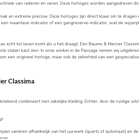
techniek van raderen en veren. Deze horloges worden aangedreven do
mak en extreme precisie. Deze horloges zijn direct klaar om te dragen
een maanfase-indicator of een gangreserve-indicator, wat de wijzerplaa
s echt tot leven komt als u het draagt. Een Baume & Mercier Classima
ste stalen kast zien. In onze winkel in de Passage nemen wij uitgebr
alleen een origineel horloge, maar ook de zekerheid van een gespecialis
er Classima
tstekend combineert met zakelijke kleding. Echter, door de rustige uitstr
a?
ijzen variëren afhankelijk van het uurwerk (quartz of automaat) en de
asse.