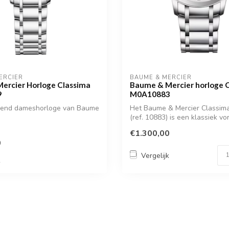
ERCIER
BAUME & MERCIER
ercier Horloge Classima
Baume & Mercier horloge 
9
M0A10883
erend dameshorloge van Baume
Het Baume & Mercier Classim
(ref. 10883) is een klassiek 
he...
€1.300,00
0
Vergelijk
k