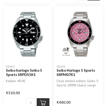
SEIKO
SEIKO
Seiko horloge Seiko 5
Seiko Horloge 5 Sports
Sports SRPD55K1
SRPM07K1
Kaliber 4R36
Deze limited edition Seiko 5
Sports (9999 stuks) vangt
precies die energie in ee...
€310,00
€460,00