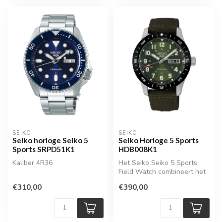
SEIKO
SEIKO
Seiko horloge Seiko 5
Seiko Horloge 5 Sports
Sports SRPD51K1
HDB008K1
Kaliber 4R36
Het Seiko Seiko 5 Sports
Field Watch combineert het
robuuste karakter van een
€310,00
€390,00
kl...