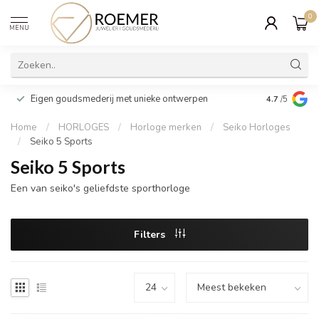
0
MENU
Wij verpakk
Eigen goudsmederij met unieke ontwerpen
4.7
/5
cadeau
Home
/
HORLOGES
/
Horloge merken
/
Seiko Horloges
/
Seiko 5 Sports
Seiko 5 Sports
Een van seiko's geliefdste sporthorloge
Filters