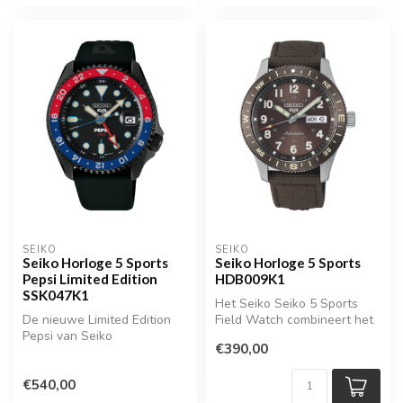
SEIKO
SEIKO
Seiko Horloge 5 Sports
Seiko Horloge 5 Sports
Pepsi Limited Edition
HDB009K1
SSK047K1
Het Seiko Seiko 5 Sports
De nieuwe Limited Edition
Field Watch combineert het
Pepsi van Seiko
robuuste karakter van een
€390,00
kl...
€540,00