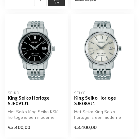
SEIKO
SEIKO
King Seiko Horloge
King Seiko Horloge
SJE091J1
SJE089J1
Het Seiko King Seiko KSK
Het Seiko King Seiko
horloge is een moderne
horloge is een moderne
interpretatie van een van de
uitvoering van een collectie
€3.400,00
€3.400,00
mee...
die tus...