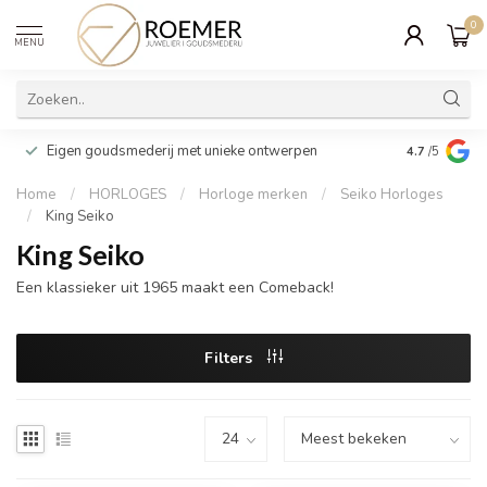
0
MENU
Wij verpakk
Eigen goudsmederij met unieke ontwerpen
4.7
/5
cadeau
Home
/
HORLOGES
/
Horloge merken
/
Seiko Horloges
/
King Seiko
King Seiko
Een klassieker uit 1965 maakt een Comeback!
Filters