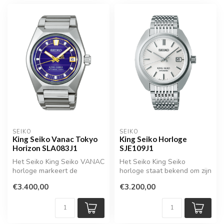
SEIKO
SEIKO
King Seiko Vanac Tokyo
King Seiko Horloge
Horizon SLA083J1
SJE109J1
Het Seiko King Seiko VANAC
Het Seiko King Seiko
horloge markeert de
horloge staat bekend om zijn
terugkeer van een van de
karakteristieke design en
€3.400,00
€3.200,00
meest ui...
hoge...