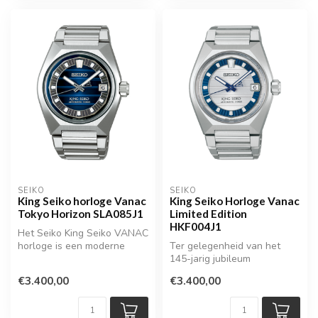
SEIKO
SEIKO
King Seiko horloge Vanac
King Seiko Horloge Vanac
Tokyo Horizon SLA085J1
Limited Edition
HKF004J1
Het Seiko King Seiko VANAC
horloge is een moderne
Ter gelegenheid van het
herinterpretatie van een
145-jarig jubileum
legen...
presenteert Seiko een
€3.400,00
€3.400,00
exclusieve King...