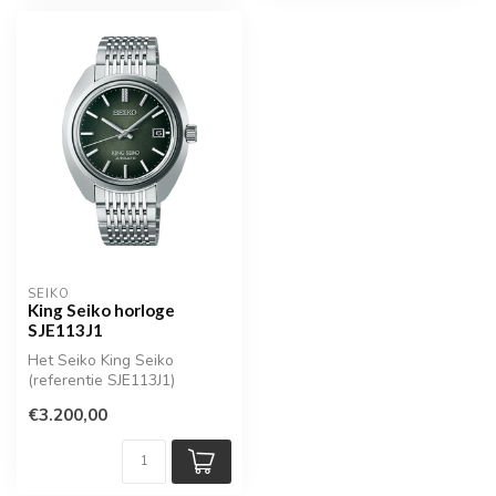
SEIKO
King Seiko horloge
SJE113J1
Het Seiko King Seiko
(referentie SJE113J1)
horloge staat bekend om zijn
€3.200,00
karakte...