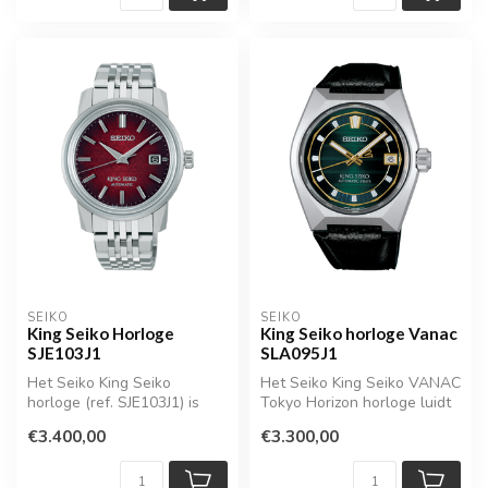
SEIKO
SEIKO
King Seiko Horloge
King Seiko horloge Vanac
SJE103J1
SLA095J1
Het Seiko King Seiko
Het Seiko King Seiko VANAC
horloge (ref. SJE103J1) is
Tokyo Horizon horloge luidt
een eerbetoon aan het
een nieuw hoofdstuk in vo...
€3.400,00
€3.300,00
iconische ...