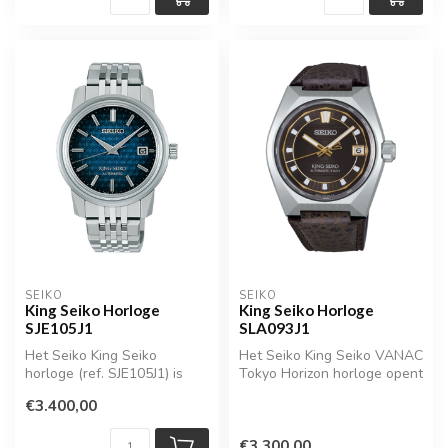
SEIKO
SEIKO
King Seiko Horloge
King Seiko Horloge
SJE105J1
SLA093J1
Het Seiko King Seiko
Het Seiko King Seiko VANAC
horloge (ref. SJE105J1) is
Tokyo Horizon horloge opent
een eerbetoon aan het
een nieuw hoofdstuk binne...
€3.400,00
iconische ...
€3.300,00