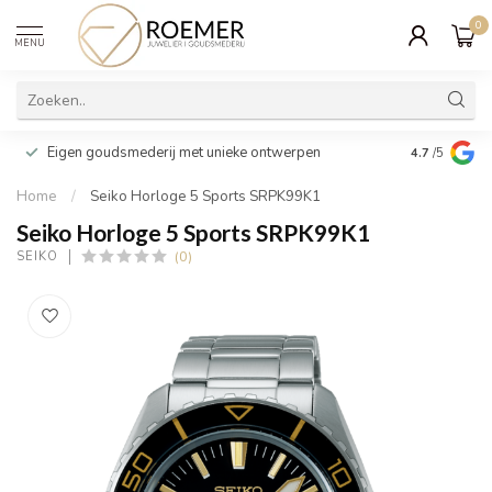
0
MENU
Wij verpakk
Eigen goudsmederij met unieke ontwerpen
4.7
/5
cadeau
Home
/
Seiko Horloge 5 Sports SRPK99K1
Seiko Horloge 5 Sports SRPK99K1
(0)
SEIKO