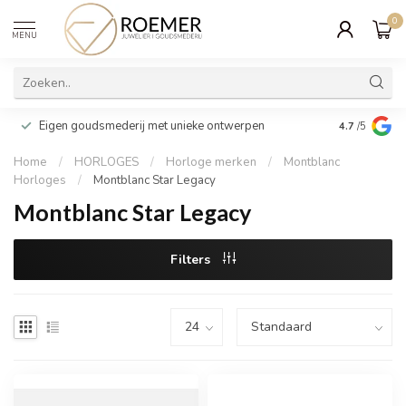
0
MENU
Wij verpakk
Eigen goudsmederij met unieke ontwerpen
4.7
/5
cadeau
Home
/
HORLOGES
/
Horloge merken
/
Montblanc
Horloges
/
Montblanc Star Legacy
Montblanc Star Legacy
Filters