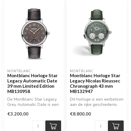
MONTBLANC
MONTBLANC
Montblanc Horloge Star
Montblanc Horloge Star
Legacy Automatic Date
Legacy Nicolas Rieussec
39 mm Limited Edition
Chronograph 43 mm
MB130958
MB132947
De Montblanc Star Legacy
Dit horloge is een eerbetoon
Grey Automatic Date is een
aan de rijke geschiedenis
gelimiteerde uitgave van
van de chronograaf – en a...
€3.200,00
€8.800,00
sle...