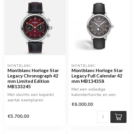
MONTBLANC
MONTBLANC
Montblanc Horloge Star
Montblanc Horloge Star
Legacy Chronograph 42
Legacy Full Calendar 42
mm Limited Edition
mm MB134358
MB133245
Met een volledige
Met slechts een beperkt
kalenderfunctie en een
aantal exemplaren
tijdloos ontwerp is dit model
€6.000,00
wereldwijd is dit horloge
een stijl...
een exclusie...
€5.700,00