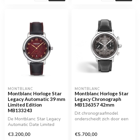
MONTBLANC
MONTBLANC
Montblanc Horloge Star
Montblanc Horloge Star
Legacy Automatic 39 mm
Legacy Chronograph
Limited Edition
MB136357 42mm
MB133243
Dit chronograafmodel
De Montblanc Star Legacy
onderscheidt zich door een
Automatic Date Limited
prachtige antracietkleurige
Edition is een eerbetoon aan
wijz...
€3.200,00
€5.700,00
Jac...