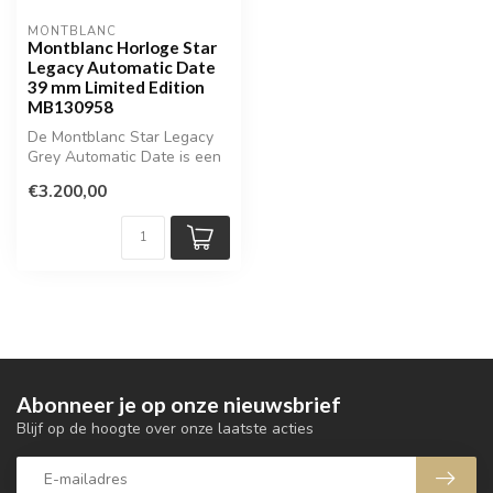
MONTBLANC
Montblanc Horloge Star
Legacy Automatic Date
39 mm Limited Edition
MB130958
De Montblanc Star Legacy
Grey Automatic Date is een
gelimiteerde uitgave van
€3.200,00
sle...
Abonneer je op onze nieuwsbrief
Blijf op de hoogte over onze laatste acties