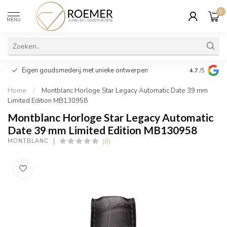
0
MENU
Wij verpakk
Eigen goudsmederij met unieke ontwerpen
4.7
/5
cadeau
Home
/
Montblanc Horloge Star Legacy Automatic Date 39 mm
Limited Edition MB130958
Montblanc Horloge Star Legacy Automatic
Date 39 mm Limited Edition MB130958
(0)
MONTBLANC