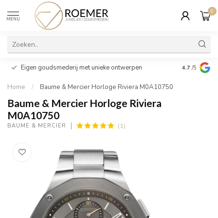
0
MENU
Wij verpakk
Eigen goudsmederij met unieke ontwerpen
4.7
/5
cadeau
Home
/
Baume & Mercier Horloge Riviera M0A10750
Baume & Mercier Horloge Riviera
M0A10750
(1)
BAUME & MERCIER