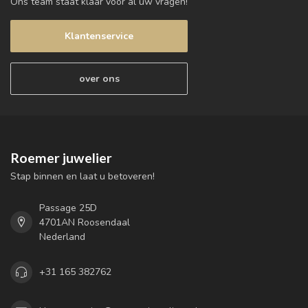
Ons team staat klaar voor al uw vragen!
Klantenservice
over ons
Roemer juwelier
Stap binnen en laat u betoveren!
Passage 25D
4701AN Roosendaal
Nederland
+31 165 382762