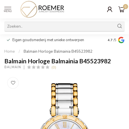
0
MENU
Wij verpakk
Eigen goudsmederij met unieke ontwerpen
4.7
/5
cadeau
Home
/
Balmain Horloge Balmainia B45523982
Balmain Horloge Balmainia B45523982
(0)
BALMAIN