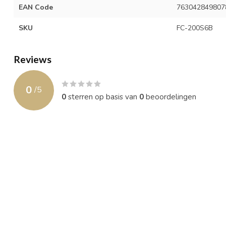
EAN Code
763042849807
SKU
FC-200S6B
Reviews
0
/
5
0
sterren op basis van
0
beoordelingen