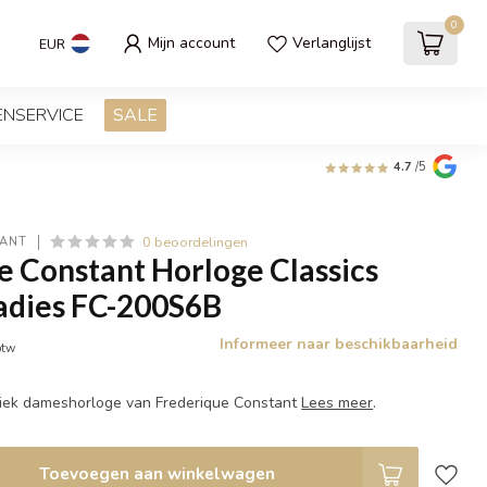
0
Mijn account
Verlanglijst
EUR
ENSERVICE
SALE
4.7
/5
0 beoordelingen
TANT
e Constant Horloge Classics
Ladies FC-200S6B
Informeer naar beschikbaarheid
btw
siek dameshorloge van Frederique Constant
Lees meer
.
Toevoegen aan winkelwagen