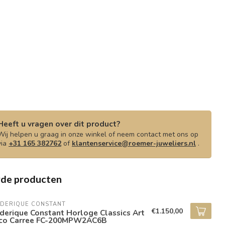
Heeft u vragen over dit product?
Wij helpen u graag in onze winkel of neem contact met ons op
via
+31 165 382762
of
klantenservice@roemer-juweliers.nl
.
rde producten
EDERIQUE CONSTANT
€1.150,00
derique Constant Horloge Classics Art
co Carree FC-200MPW2AC6B