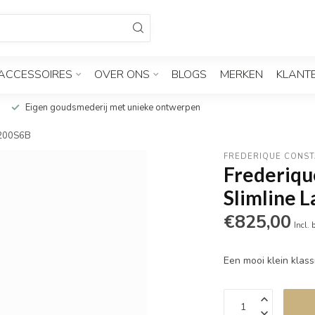
ACCESSOIRES
OVER ONS
BLOGS
MERKEN
KLANT
Eigen goudsmederij met unieke ontwerpen
-200S6B
FREDERIQUE CONS
Frederiqu
Slimline 
€825,00
Incl. 
Een mooi klein klas