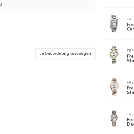
8
FR
Fre
Ca
FR
Je beoordeling toevoegen
Fre
Sl
FR
Fre
Sl
FR
Fre
De