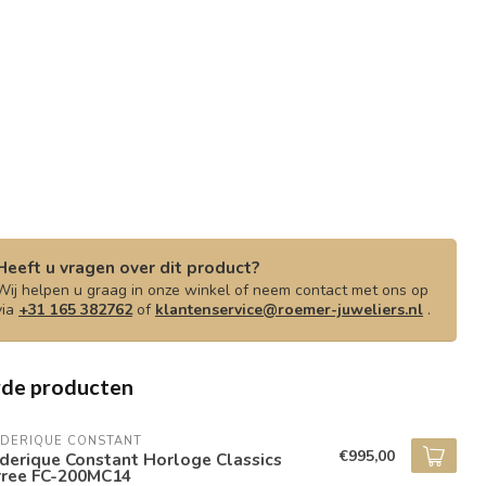
Heeft u vragen over dit product?
Wij helpen u graag in onze winkel of neem contact met ons op
via
+31 165 382762
of
klantenservice@roemer-juweliers.nl
.
rde producten
EDERIQUE CONSTANT
€995,00
derique Constant Horloge Classics
rree FC-200MC14