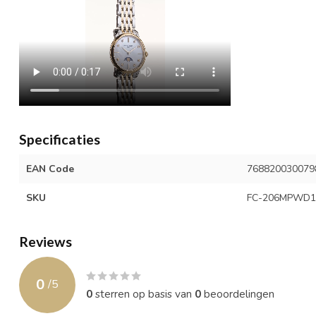
Specificaties
EAN Code
768820030079
SKU
FC-206MPWD1
Reviews
0
/
5
0
sterren op basis van
0
beoordelingen