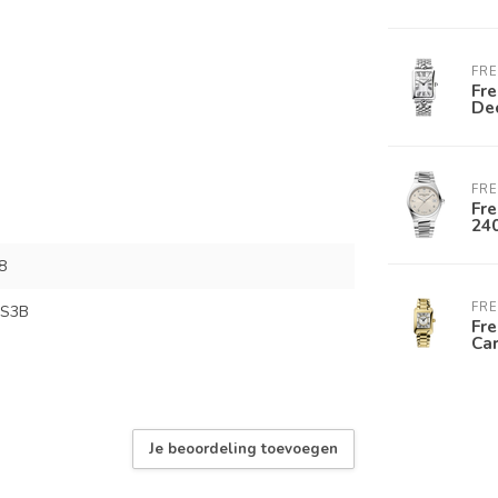
FR
Fre
De
FR
Fre
24
8
FR
S3B
Fre
Ca
Je beoordeling toevoegen