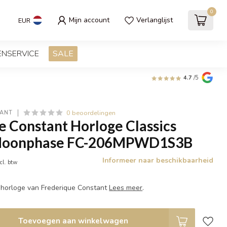
0
Mijn account
Verlanglijst
EUR
ENSERVICE
SALE
4.7
/5
0 beoordelingen
TANT
e Constant Horloge Classics
 Moonphase FC-206MPWD1S3B
Informeer naar beschikbaarheid
cl. btw
shorloge van Frederique Constant
Lees meer
.
Toevoegen aan winkelwagen