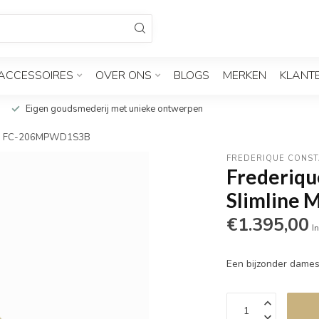
ACCESSOIRES
OVER ONS
BLOGS
MERKEN
KLANT
Eigen goudsmederij met unieke ontwerpen
hase FC-206MPWD1S3B
FREDERIQUE CONS
Frederiqu
Slimline
€1.395,00
In
Een bijzonder dame