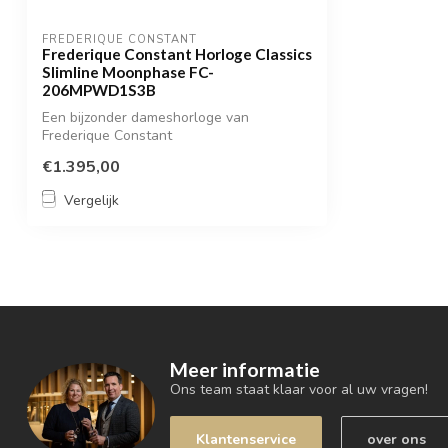
FREDERIQUE CONSTANT
Frederique Constant Horloge Classics
Slimline Moonphase FC-
206MPWD1S3B
Een bijzonder dameshorloge van
Frederique Constant
€1.395,00
Vergelijk
Meer informatie
Ons team staat klaar voor al uw vragen!
Klantenservice
over ons