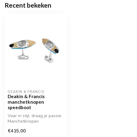
Recent bekeken
DEAKIN & FRANCIS
Deakin & Francis
manchetknopen
speedboot
Vaar in stijl, draag je passie.
Manchetknopen
geïnspireerd door de
€415,00
snelheid van ...