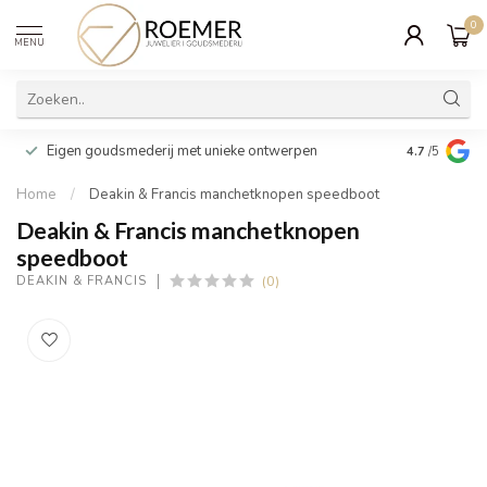
0
MENU
Wij verpakk
Eigen goudsmederij met unieke ontwerpen
4.7
/5
cadeau
Home
/
Deakin & Francis manchetknopen speedboot
Deakin & Francis manchetknopen
speedboot
(0)
DEAKIN & FRANCIS