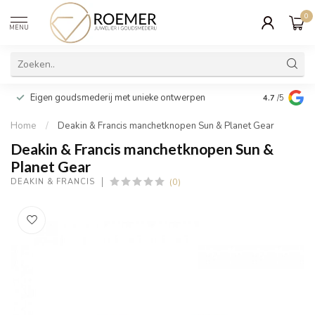
0
MENU
Wij verpakk
Eigen goudsmederij met unieke ontwerpen
4.7
/5
cadeau
Home
/
Deakin & Francis manchetknopen Sun & Planet Gear
Deakin & Francis manchetknopen Sun &
Planet Gear
(0)
DEAKIN & FRANCIS