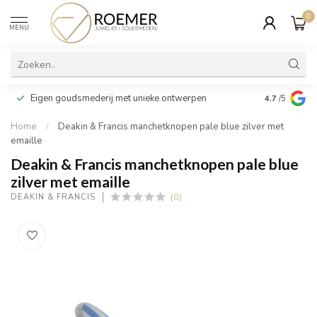
0
MENU
Wij verpakk
Eigen goudsmederij met unieke ontwerpen
4.7
/5
cadeau
Home
/
Deakin & Francis manchetknopen pale blue zilver met
emaille
Deakin & Francis manchetknopen pale blue
zilver met emaille
(0)
DEAKIN & FRANCIS