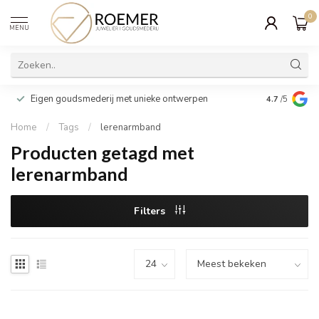
0
MENU
Wij verpakk
Eigen goudsmederij met unieke ontwerpen
4.7
/5
cadeau
Home
/
Tags
/
lerenarmband
Producten getagd met
lerenarmband
Filters