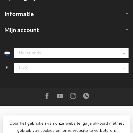
Informatie
Mijn account
€
Door het gebruiken van onze website, ga je akkoord met het
gebruik van cookies om onze website te verbeteren.
© Copyright 2026 Roemer juwelier
- Powered by
Lightspeed
-