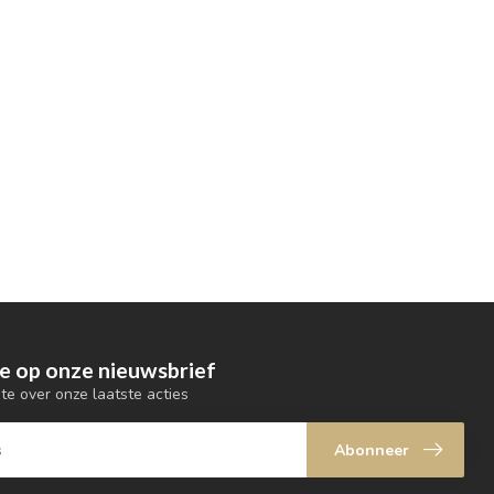
e op onze nieuwsbrief
gte over onze laatste acties
Abonneer