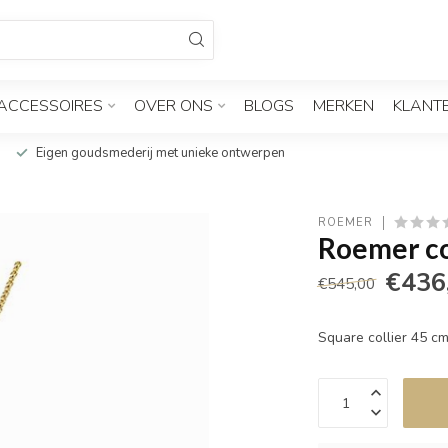
ACCESSOIRES
OVER ONS
BLOGS
MERKEN
KLANT
Eigen goudsmederij met unieke ontwerpen
ROEMER
Roemer co
€436
€545,00
Square collier 45 