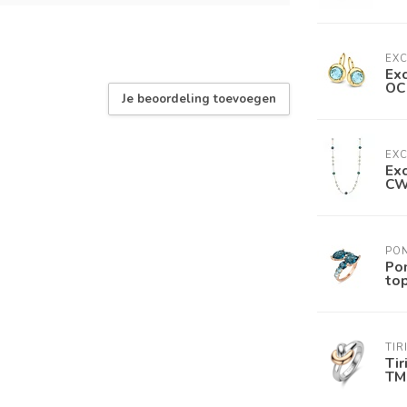
EXC
Ex
OC
Je beoordeling toevoegen
EXC
Exc
CW
PO
Pon
to
TIR
Tir
TM