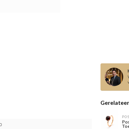
Gerelatee
PO
Po
0
Toe