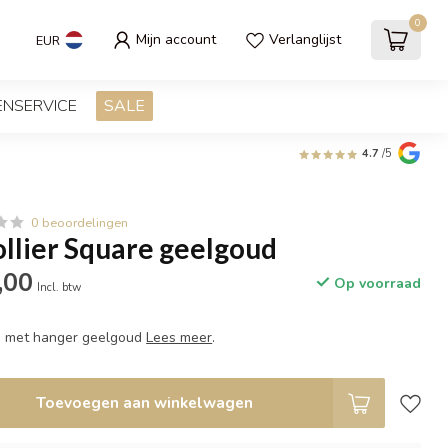
0
Mijn account
Verlanglijst
EUR
ENSERVICE
SALE
4.7
/5
0 beoordelingen
llier Square geelgoud
,00
Op voorraad
Incl. btw
cm met hanger geelgoud
Lees meer
.
Toevoegen aan winkelwagen