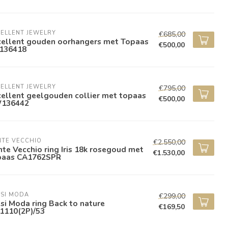
ELLENT JEWELRY
€685,00
cellent gouden oorhangers met Topaas
€500,00
136418
ELLENT JEWELRY
€795,00
ellent geelgouden collier met topaas
€500,00
136442
NTE VECCHIO
€2.550,00
te Vecchio ring Iris 18k rosegoud met
€1.530,00
paas CA1762SPR
ISI MODA
€299,00
isi Moda ring Back to nature
€169,50
1110(2P)/53