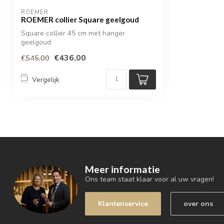
ROEMER
ROEMER collier Square geelgoud
Square collier 45 cm met hanger
geelgoud
€436,00
€545,00
Vergelijk
Meer informatie
Ons team staat klaar voor al uw vragen!
Klantenservice
over ons