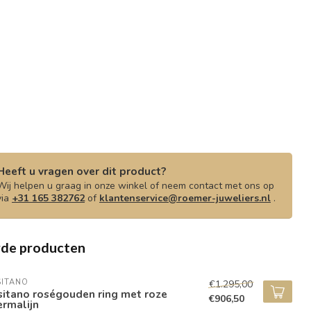
Heeft u vragen over dit product?
Wij helpen u graag in onze winkel of neem contact met ons op
via
+31 165 382762
of
klantenservice@roemer-juweliers.nl
.
rde producten
SITANO
€1.295,00
sitano roségouden ring met roze
€906,50
rmalijn