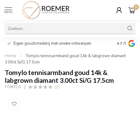
0
MENU
Wij verpakk
Eigen goudsmederij met unieke ontwerpen
4.7
/5
cadeau
Home
/
Tomylo tennisarmband goud 14k & labgrown diamant
3.00ct Si/G 17.5cm
Tomylo tennisarmband goud 14k &
labgrown diamant 3.00ct Si/G 17.5cm
(0)
TOMYLO