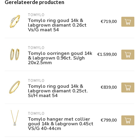
Gerelateerde producten
TOMYLO
Tomylo ring goud 14k &
€719,00
labgrown diamant 0.26ct
Vs/G maat 54
TOMYLO
Tomylo oorringen goud 14k
€1.599,00
& labgrown 0.96ct. Si/gh
20x2.5mm
TOMYLO
Tomylo ring goud 14k &
€839,00
labgrown diamant 0.25ct.
Si/H maat 54
TOMYLO
Tomylo hanger met collier
€799,00
goud 14k & labgrown 0.45ct
VS/G 40-44cm