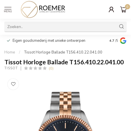
0
MENU
Wij verpakk
Eigen goudsmederij met unieke ontwerpen
4.7
/5
cadeau
Home
/
Tissot Horloge Ballade T156.410.22.041.00
Tissot Horloge Ballade T156.410.22.041.00
(0)
TISSOT