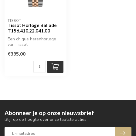
TISSOT
Tissot Horloge Ballade
T156.410.22.041.00
Een chique herenhorloge
van Tissot
€395,00
Abonneer je op onze nieuwsbrief
Blijf op de hoogte over onze laatste acties