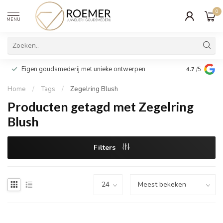
0
MENU
Wij verpakk
Eigen goudsmederij met unieke ontwerpen
4.7
/5
cadeau
Home
/
Tags
/
Zegelring Blush
Producten getagd met Zegelring
Blush
Filters