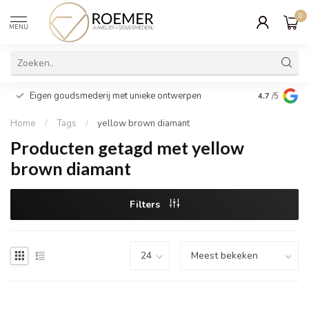
0
MENU
Wij verpakk
Eigen goudsmederij met unieke ontwerpen
4.7
/5
cadeau
Home
/
Tags
/
yellow brown diamant
Producten getagd met yellow
brown diamant
Filters