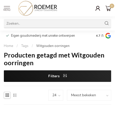
0
MENU
Wij verpakk
Eigen goudsmederij met unieke ontwerpen
4.7
/5
cadeau
Home
/
Tags
/
Witgouden oorringen
Producten getagd met Witgouden
oorringen
Filters