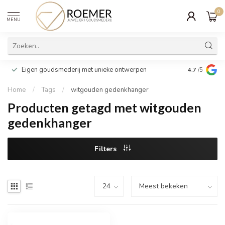
0
MENU
Wij verpakk
Eigen goudsmederij met unieke ontwerpen
4.7
/5
cadeau
Home
/
Tags
/
witgouden gedenkhanger
Producten getagd met witgouden
gedenkhanger
Filters