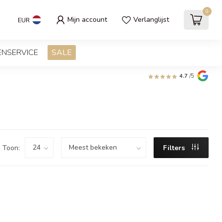
0
Mijn account
Verlanglijst
EUR
ENSERVICE
SALE
4.7
/5
Toon:
Filters