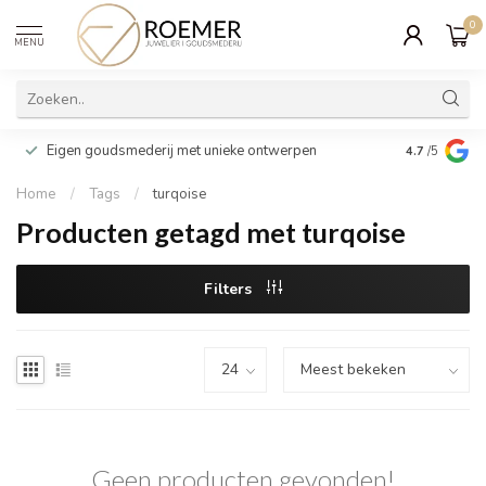
0
MENU
Wij verpakk
Eigen goudsmederij met unieke ontwerpen
4.7
/5
cadeau
Home
/
Tags
/
turqoise
Producten getagd met turqoise
Filters
Geen producten gevonden!