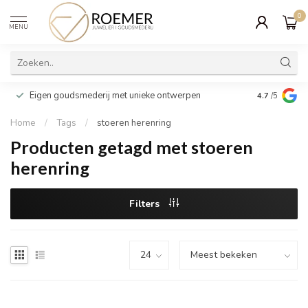
0
MENU
Wij verpakk
Eigen goudsmederij met unieke ontwerpen
4.7
/5
cadeau
Home
/
Tags
/
stoeren herenring
Producten getagd met stoeren
herenring
Filters