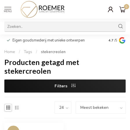
0
MENU
Wij verpakk
Eigen goudsmederij met unieke ontwerpen
4.7
/5
cadeau
Home
/
Tags
/
stekercreolen
Producten getagd met
stekercreolen
Filters