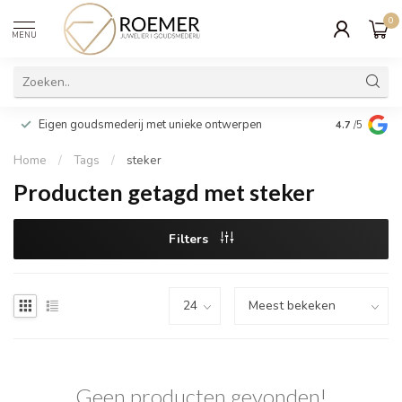
0
MENU
Wij verpakk
Eigen goudsmederij met unieke ontwerpen
4.7
/5
cadeau
Home
/
Tags
/
steker
Producten getagd met steker
Filters
Geen producten gevonden!