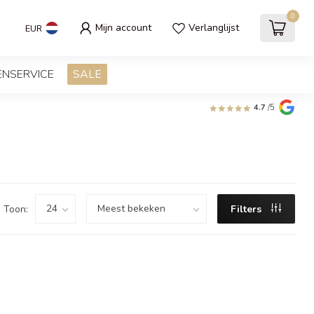
0
Mijn account
Verlanglijst
EUR
ENSERVICE
SALE
4.7
/5
Toon:
Filters