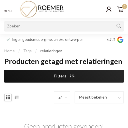
0
MENU
Wij verpakk
Eigen goudsmederij met unieke ontwerpen
4.7
/5
cadeau
Home
/
Tags
/
relatieringen
Producten getagd met relatieringen
Filters
Geen producten gevonden!