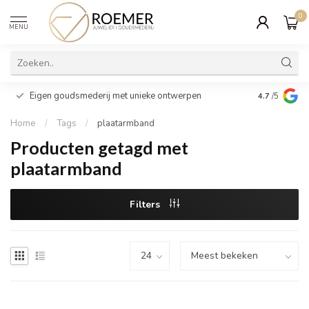
0
MENU
Wij verpakk
Eigen goudsmederij met unieke ontwerpen
4.7
/5
cadeau
Home
/
Tags
/
plaatarmband
Producten getagd met
plaatarmband
Filters