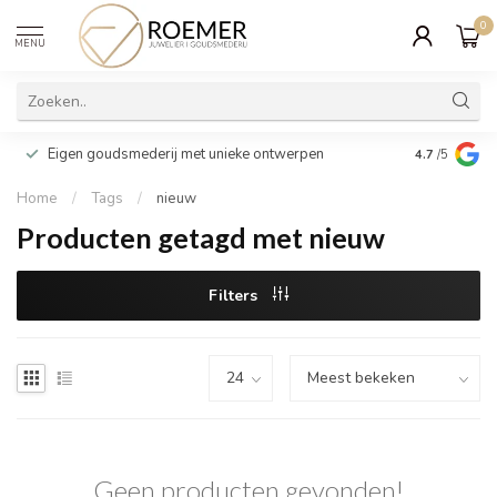
0
MENU
Wij verpakk
Eigen goudsmederij met unieke ontwerpen
4.7
/5
cadeau
Home
/
Tags
/
nieuw
Producten getagd met nieuw
Filters
Geen producten gevonden!