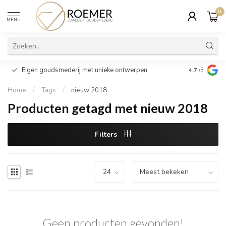
0
MENU
Wij verpakk
Eigen goudsmederij met unieke ontwerpen
4.7
/5
cadeau
Home
/
Tags
/
nieuw 2018
Producten getagd met nieuw 2018
Filters
Geen producten gevonden!