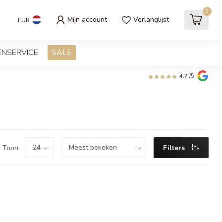
0
Mijn account
Verlanglijst
EUR
ENSERVICE
SALE
4.7
/5
Toon:
Filters