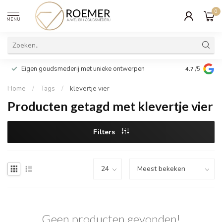
0
MENU
Wij verpakk
Eigen goudsmederij met unieke ontwerpen
4.7
/5
cadeau
Home
/
Tags
/
klevertje vier
Producten getagd met klevertje vier
Filters
Geen producten gevonden!