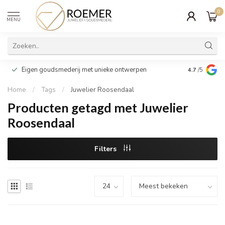
0
MENU
Wij verpakk
Eigen goudsmederij met unieke ontwerpen
4.7
/5
cadeau
Home
/
Tags
/
Juwelier Roosendaal
Producten getagd met Juwelier
Roosendaal
Filters